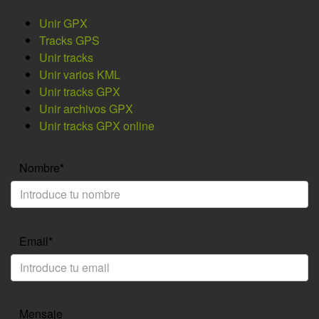
Unir GPX
Tracks GPS
Unir tracks
Unir varios KML
Unir tracks GPX
Unir archivos GPX
Unir tracks GPX online
Nombre*
Email*
Mensaje