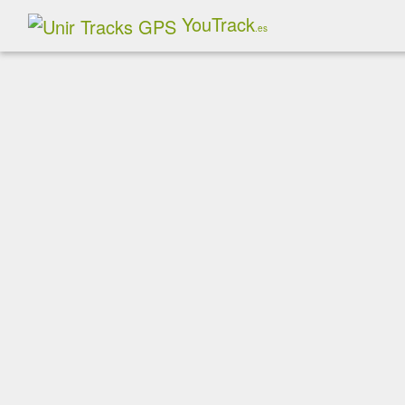
YouTrack
.es