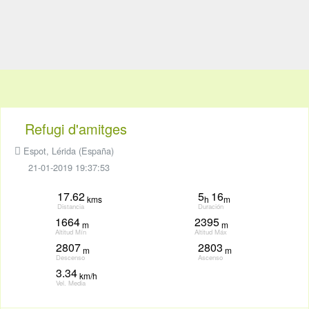
Refugi d'amitges
Espot, Lérida (España)
21-01-2019 19:37:53
17.62
5
16
kms
h
m
Distancia
Duración
1664
2395
m
m
Altitud Mín
Altitud Máx
2807
2803
m
m
Descenso
Ascenso
3.34
km/h
Vel. Media