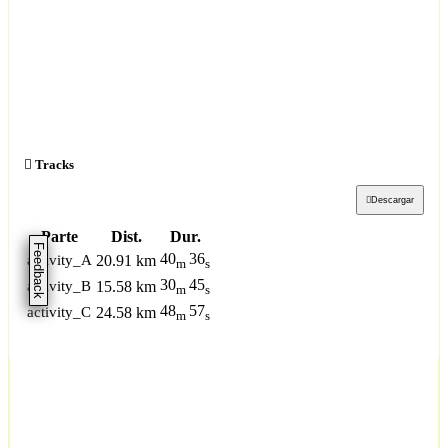
Tracks
Descargar
Parte
Dist.
Dur.
Feedback
40
36
activity_A
20.91 km
m
s
30
45
activity_B
15.58 km
m
s
48
57
activity_C
24.58 km
m
s