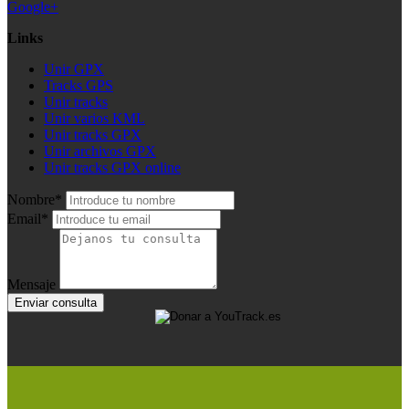
Google+
Links
Unir GPX
Tracks GPS
Unir tracks
Unir varios KML
Unir tracks GPX
Unir archivos GPX
Unir tracks GPX online
Nombre*
Email*
Mensaje
Enviar consulta