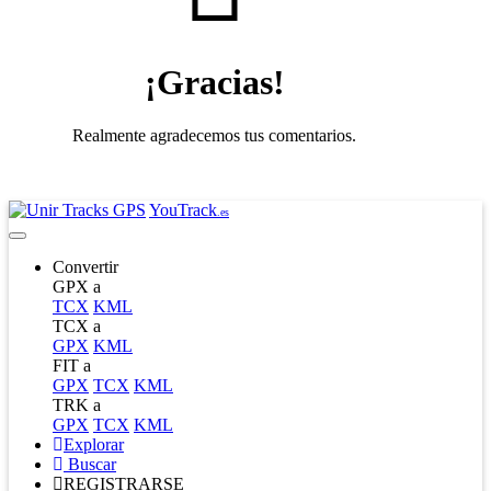
¡Gracias!
Realmente agradecemos tus comentarios.
YouTrack
.es
Convertir
GPX a
TCX
KML
TCX a
GPX
KML
FIT a
GPX
TCX
KML
TRK a
GPX
TCX
KML
Explorar
Buscar
REGISTRARSE