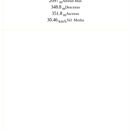
2097
Altitud Máx
m
348.8
Descenso
m
351.8
Ascenso
m
30.46
Vel. Media
km/h