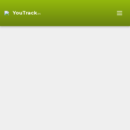
YouTrack
.es