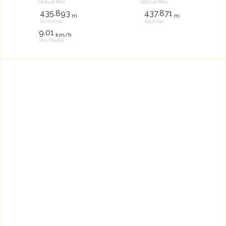
Altitud Mín
Altitud Máx
435.893
437.871
m
m
Descenso
Ascenso
9.01
km/h
Vel. Media