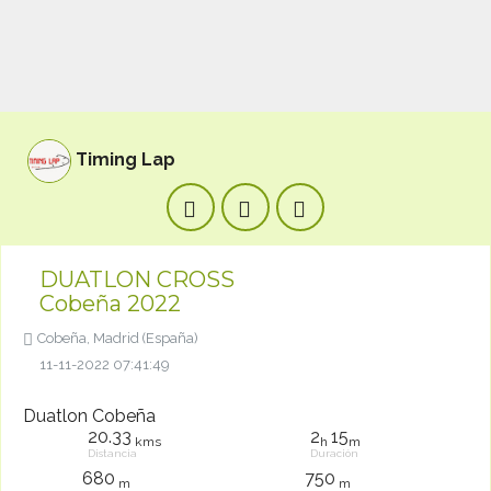
Timing Lap
DUATLON CROSS
Cobeña 2022
Cobeña, Madrid (España)
11-11-2022 07:41:49
Duatlon Cobeña
20.33
2
15
kms
h
m
Distancia
Duración
680
750
m
m