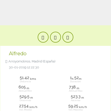
Alfredo
Arroyomolinos, Madrid (España)
30-01-2019 12:22:30
51.42
1
52
kms
h
m
Distancia
Duración
605
738
m
m
Altitud Mín
Altitud Máx
529.5
523.3
m
m
Descenso
Ascenso
27.54
59.25
km/h
km/h
Vel. Media
Vel. Máxima