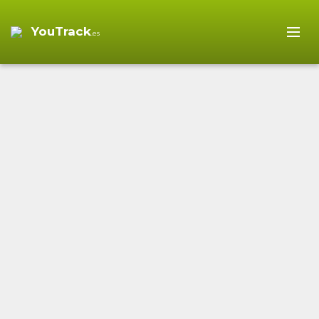
YouTrack
.es