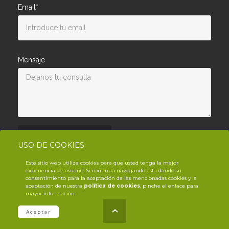
Email*
Mensaje
Enviar consulta
USO DE COOKIES
Este sitio web utiliza cookies para que usted tenga la mejor
experiencia de usuario. Si continúa navegando está dando su
consentimiento para la aceptación de las mencionadas cookies y la
aceptación de nuestra
política de cookies
, pinche el enlace para
mayor información.
© Copyright YouTrack
2026
.es
Aceptar