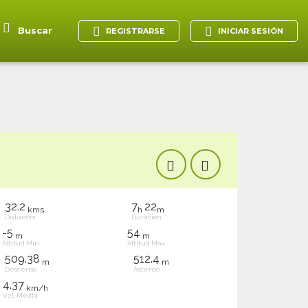
Buscar
REGISTRARSE
INICIAR SESIÓN
32.2
7
22
kms
h
m
Distancia
Duración
-5
54
m
m
Altitud Mín
Altitud Máx
509.38
512.4
m
m
Descenso
Ascenso
4.37
km/h
Vel. Media