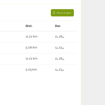
Descargar
Dist.
Dur.
11.21 km
2
18
h
m
5.08 km
1
23
h
m
11.21 km
2
18
h
m
5.05 km
1
23
h
m