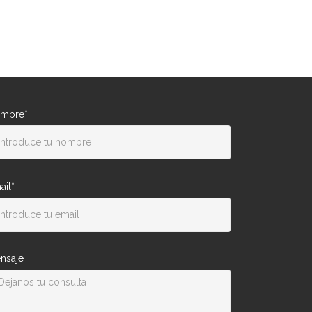
mbre*
ail*
nsaje