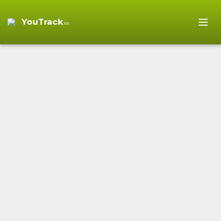
YouTrack
.es