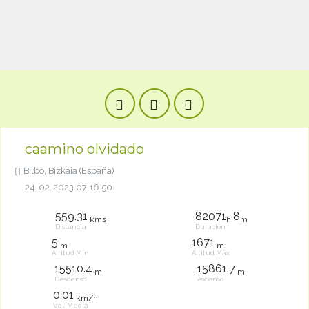
caamino olvidado
Bilbo, Bizkaia (España)
24-02-2023 07:16:50
559.31
82071
8
kms
h
m
Distancia
Duración
5
1671
m
m
Altitud Mín
Altitud Máx
15510.4
15861.7
m
m
Descenso
Ascenso
0.01
km/h
Vel. Media