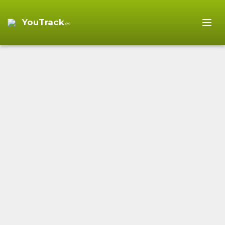
YouTrack
.es