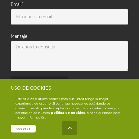
Email*
Mensaje
Enviar consulta
USO DE COOKIES
Este sitio web utiliza cookies para que usted tenga la mejor
experiencia de usuario. Si continúa navegando está dando su
consentimiento para la aceptación de las mencionadas cookies y la
aceptación de nuestra
política de cookies
, pinche el enlace para
mayor información.
© Copyright YouTrack
2026
.es
Aceptar