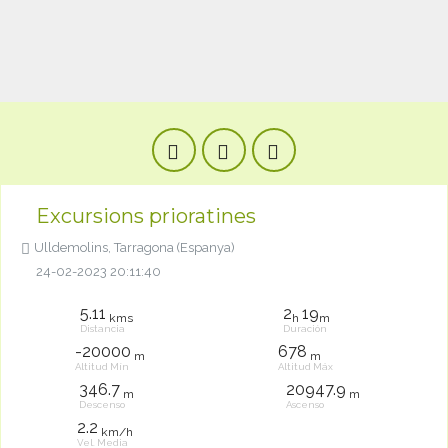
Excursions prioratines
Ulldemolins, Tarragona (Espanya)
24-02-2023 20:11:40
5.11
2
19
kms
h
m
Distancia
Duración
-20000
678
m
m
Altitud Mín
Altitud Máx
346.7
20947.9
m
m
Descenso
Ascenso
2.2
km/h
Vel. Media