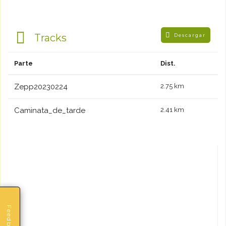
Tracks
Descargar
Parte
Dist.
Zepp20230224
2.75 km
Caminata_de_tarde
2.41 km
Feedback