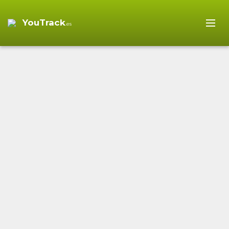
YouTrack
.es