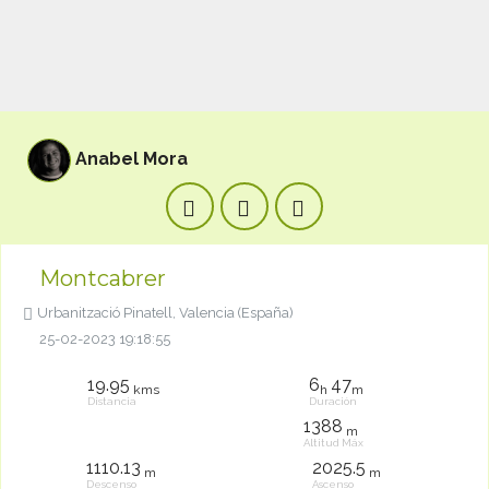
Anabel Mora
Montcabrer
Urbanització Pinatell, Valencia (España)
25-02-2023 19:18:55
19.95
6
47
kms
h
m
Distancia
Duración
1388
m
Altitud Máx
1110.13
2025.5
m
m
Descenso
Ascenso