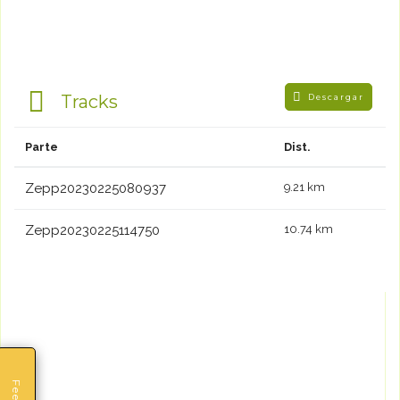
Tracks
Descargar
Parte
Dist.
Zepp20230225080937
9.21 km
Zepp20230225114750
10.74 km