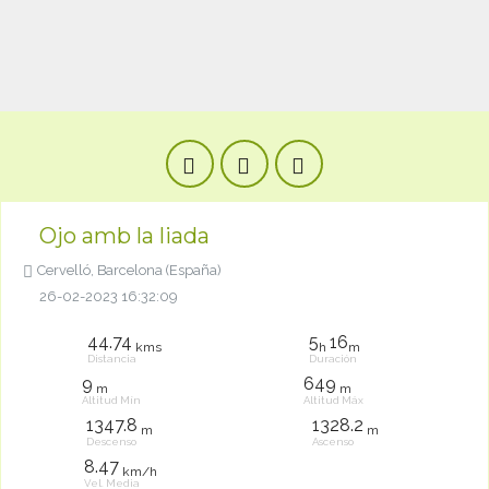
Ojo amb la liada
Cervelló, Barcelona (España)
26-02-2023 16:32:09
44.74
5
16
kms
h
m
Distancia
Duración
9
649
m
m
Altitud Mín
Altitud Máx
1347.8
1328.2
m
m
Descenso
Ascenso
8.47
km/h
Vel. Media