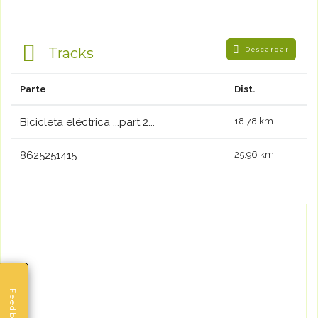
Tracks
Descargar
Parte
Dist.
Bicicleta eléctrica ...part 2...
18.78 km
8625251415
25.96 km
Feedback