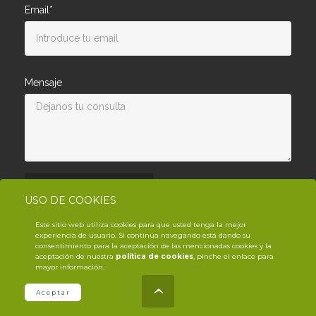
Email*
Mensaje
Enviar consulta
USO DE COOKIES
Este sitio web utiliza cookies para que usted tenga la mejor
experiencia de usuario. Si continúa navegando está dando su
consentimiento para la aceptación de las mencionadas cookies y la
aceptación de nuestra
política de cookies
, pinche el enlace para
mayor información.
© Copyright YouTrack
2026
.es
Aceptar