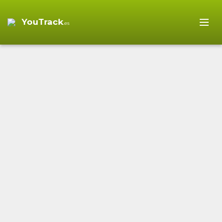
YouTrack
.es