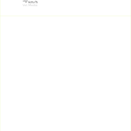
-0
km/h
Vel. Media