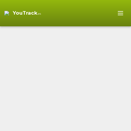
YouTrack
.es