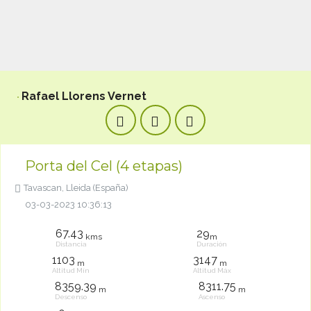
Rafael Llorens Vernet
Porta del Cel (4 etapas)
Tavascan, Lleida (España)
03-03-2023 10:36:13
67.43
29
kms
m
Distancia
Duración
1103
3147
m
m
Altitud Mín
Altitud Máx
8359.39
8311.75
m
m
Descenso
Ascenso