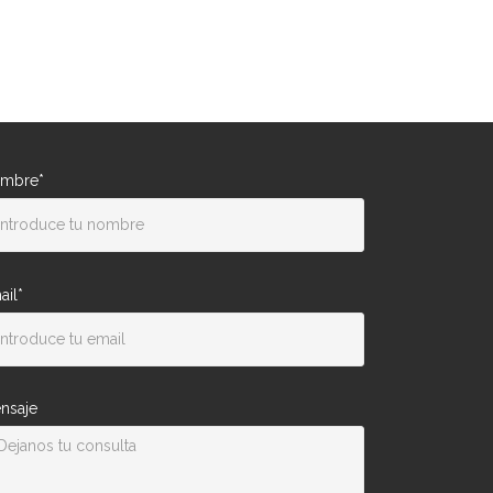
mbre*
ail*
nsaje