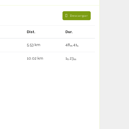
Descargar
Dist.
Dur.
5.53 km
48
41
m
s
10.02 km
1
23
h
m