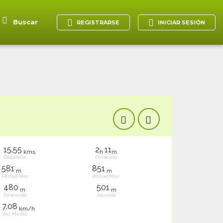
Buscar
REGISTRARSE
INICIAR SESIÓN
15.55
2
11
kms
h
m
Distancia
Duración
581
851
m
m
Altitud Mín
Altitud Máx
480
501
m
m
Descenso
Ascenso
7.08
km/h
Vel. Media