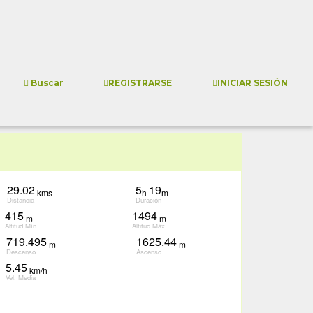
REGISTRARSE
INICIAR SESIÓN
Buscar
29.02
5
19
kms
h
m
Distancia
Duración
415
1494
m
m
Altitud Mín
Altitud Máx
719.495
1625.44
m
m
Descenso
Ascenso
5.45
km/h
Vel. Media