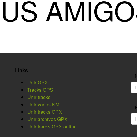
TUS AMIGO
Links
Unir GPX
Tracks GPS
Unir tracks
Unir varios KML
Unir tracks GPX
Unir archivos GPX
Unir tracks GPX online