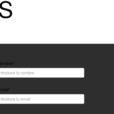
S
Nombre*
Email*