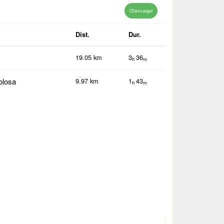
Descargar
Dist.
Dur.
19.05 km
3
36
h
m
losa
9.97 km
1
43
h
m