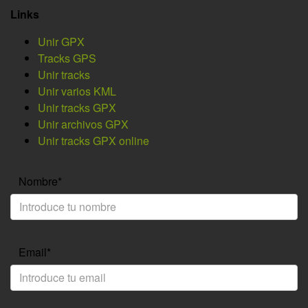
Links
Unir GPX
Tracks GPS
Unir tracks
Unir varios KML
Unir tracks GPX
Unir archivos GPX
Unir tracks GPX online
Nombre*
Email*