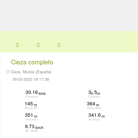
Cieza completo
Cieza, Murcia (España)
05-03-2023 19:17:38
30.16
3
5
kms
h
m
Distancia
Duración
145
364
m
m
Altitud Mín
Altitud Máx
351
341.6
m
m
Descenso
Ascenso
9.73
km/h
Vel. Media