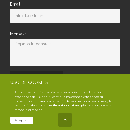
Email*
Mensaje
Enviar consulta
USO DE COOKIES
Este sitio web utiliza cookies para que usted tenga la mejor
experiencia de usuario. Si continúa navegando está dando su
consentimiento para la aceptación de las mencionadas cookies y la
aceptación de nuestra
política de cookies
, pinche el enlace para
mayor información.
© Copyright YouTrack
2026
.es
Aceptar