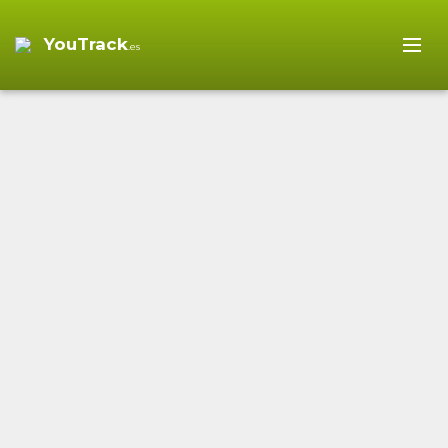
YouTrack
.es