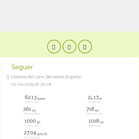
Seguer
Vilanova del Camí, Barcelona (España)
02-04-2019 16:36:08
62.13
2
17
kms
h
m
Distancia
Duración
261
718
m
m
Altitud Mín
Altitud Máx
1000
1018
m
m
Descenso
Ascenso
27.04
km/h
Vel. Media