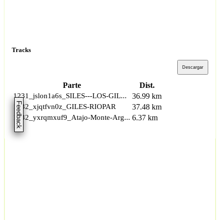
Tracks
Descargar
Parte
Dist.
1231_jslon1a6s_SILES---LOS-GIL...
36.99 km
Feedback
1232_xjqtfvn0z_GILES-RIOPAR
37.48 km
1232_yxrqmxuf9_Atajo-Monte-Arg...
6.37 km