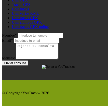
Unir GPX
Tracks GPS
Unir tracks
Unir varios KML
Unir tracks GPX
Unir archivos GPX
Unir tracks GPX online
Nombre*
Email*
Mensaje
Enviar consulta
© Copyright YouTrack
2026
.es