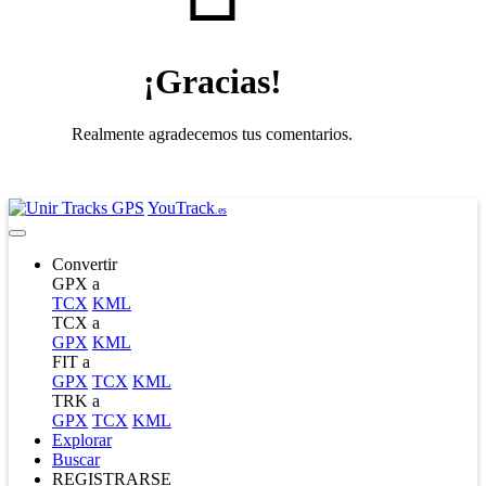
¡Gracias!
Realmente agradecemos tus comentarios.
YouTrack
.es
Convertir
GPX a
TCX
KML
TCX a
GPX
KML
FIT a
GPX
TCX
KML
TRK a
GPX
TCX
KML
Explorar
Buscar
REGISTRARSE