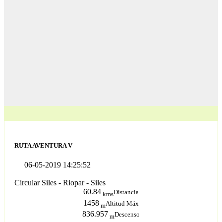
RUTA AVENTURA V
06-05-2019 14:25:52
Circular Siles - Riopar - Siles
60.84
Distancia
kms
1458
Altitud Máx
m
836.957
Descenso
m