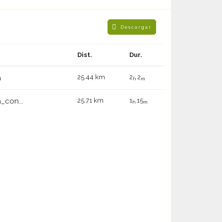
Descargar
Dist.
Dur.
a
25.44 km
2
2
h
m
_con...
25.71 km
1
15
h
m