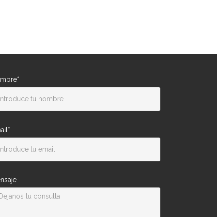
mbre*
ail*
nsaje