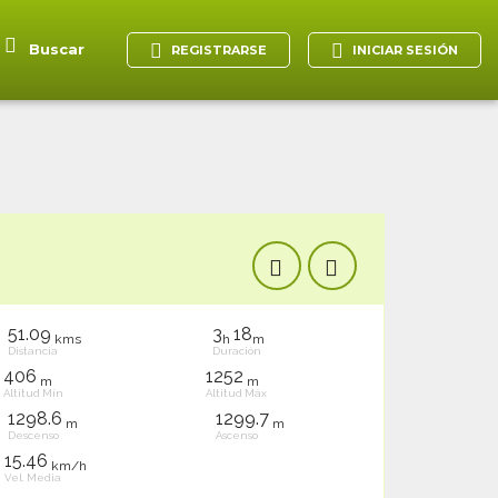
Buscar
REGISTRARSE
INICIAR SESIÓN
51.09
3
18
kms
h
m
Distancia
Duración
406
1252
m
m
Altitud Mín
Altitud Máx
1298.6
1299.7
m
m
Descenso
Ascenso
15.46
km/h
Vel. Media