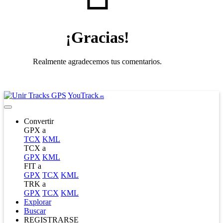
¡Gracias!
Realmente agradecemos tus comentarios.
YouTrack
.es
Convertir
GPX a
TCX
KML
TCX a
GPX
KML
FIT a
GPX
TCX
KML
TRK a
GPX
TCX
KML
Explorar
Buscar
REGISTRARSE