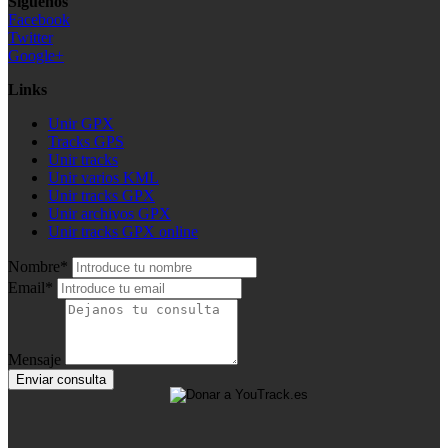
Síguenos
Facebook
Twitter
Google+
Links
Unir GPX
Tracks GPS
Unir tracks
Unir varios KML
Unir tracks GPX
Unir archivos GPX
Unir tracks GPX online
Nombre*
Email*
Mensaje
Enviar consulta