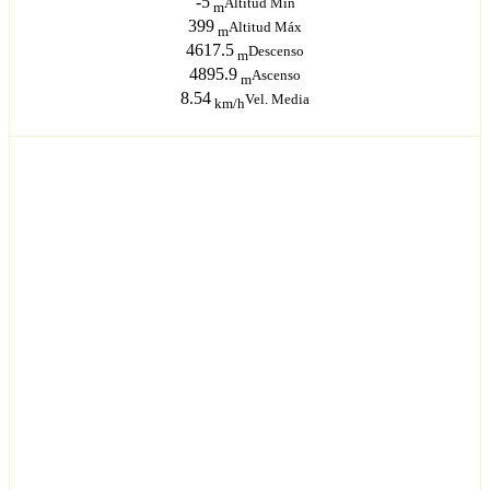
-5
Altitud Mín
m
399
Altitud Máx
m
4617.5
Descenso
m
4895.9
Ascenso
m
8.54
Vel. Media
km/h