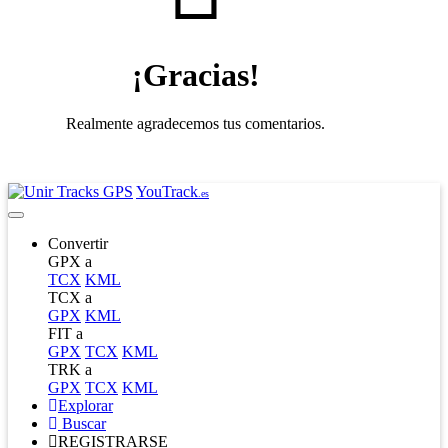
¡Gracias!
Realmente agradecemos tus comentarios.
YouTrack
.es
Convertir
GPX a
TCX
KML
TCX a
GPX
KML
FIT a
GPX
TCX
KML
TRK a
GPX
TCX
KML
Explorar
Buscar
REGISTRARSE