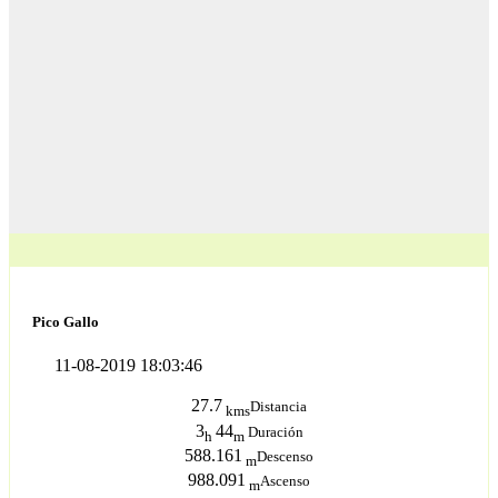
Pico Gallo
11-08-2019 18:03:46
27.7
Distancia
kms
3
44
Duración
h
m
588.161
Descenso
m
988.091
Ascenso
m