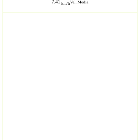
7.41
Vel. Media
km/h