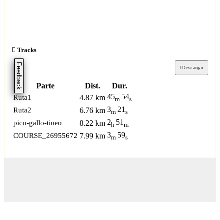
Tracks
Feedback
Descargar
Parte
Dist.
Dur.
45
54
Ruta1
4.87 km
m
s
3
21
Ruta2
6.76 km
m
s
2
51
pico-gallo-tineo
8.22 km
h
m
3
59
COURSE_26955672
7.99 km
m
s