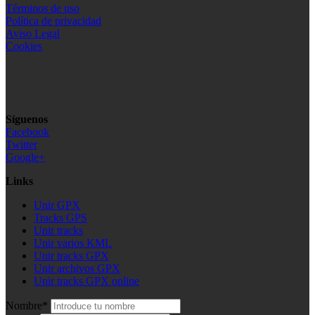
Términos de uso
Política de privacidad
Aviso Legal
Cookies
Síguenos
Facebook
Twitter
Google+
Links
Unir GPX
Tracks GPS
Unir tracks
Unir varios KML
Unir tracks GPX
Unir archivos GPX
Unir tracks GPX online
Nombre*