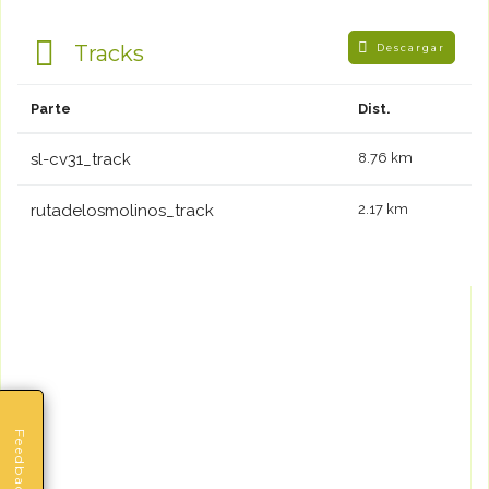
Tracks
Descargar
Parte
Dist.
sl-cv31_track
8.76 km
rutadelosmolinos_track
2.17 km
Feedback