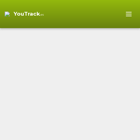
YouTrack
.es