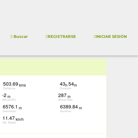
REGISTRARSE
INICIAR SESIÓN
Buscar
503.69
43
54
kms
h
m
Distancia
Duración
-2
287
m
m
Altitud Mín
Altitud Máx
6576.1
6389.84
m
m
Descenso
Ascenso
11.47
km/h
Vel. Media