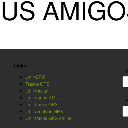
TUS AMIGO
Links
Unir GPX
Tracks GPS
Unir tracks
Unir varios KML
Unir tracks GPX
Unir archivos GPX
Unir tracks GPX online