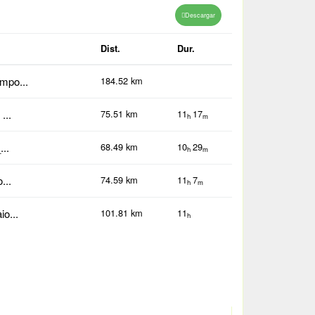
Descargar
Dist.
Dur.
mpo...
184.52 km
...
75.51 km
11
17
h
m
..
68.49 km
10
29
h
m
...
74.59 km
11
7
h
m
o...
101.81 km
11
h