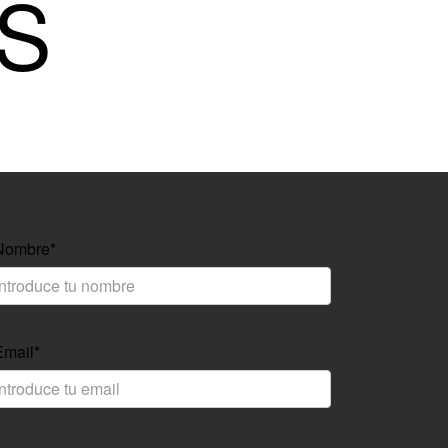
S
Nombre*
Email*