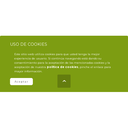
USO DE COOKIES
Este sitio web utiliza cookies para que usted tenga la mejor
experiencia de usuario. Si continúa navegando está dando su
consentimiento para la aceptación de las mencionadas cookies y la
aceptación de nuestra
política de cookies
, pinche el enlace para
mayor información.
Aceptar
COMPARTE CON