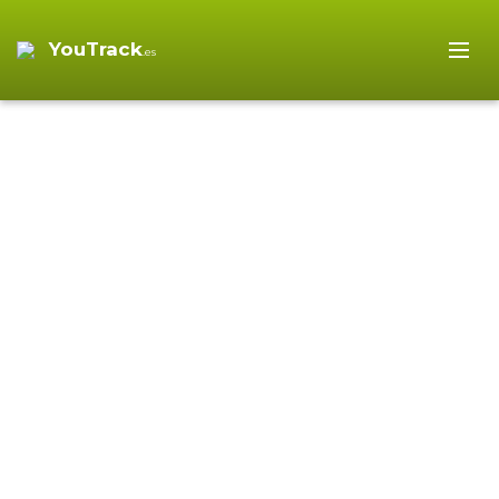
YouTrack
.es