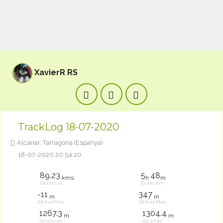
XavierR RS
TrackLog 18-07-2020
Alcanar, Tarragona (Espanya)
18-07-2020 20:54:20
89.23
5
48
kms
h
m
Distancia
Duración
-11
347
m
m
Altitud Mín
Altitud Máx
1267.3
1304.4
m
m
Descenso
Ascenso