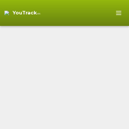
YouTrack
.es