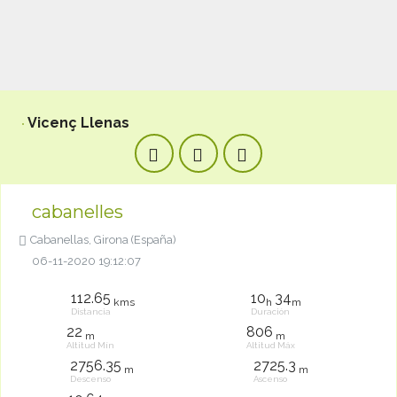
Vicenç Llenas
cabanelles
Cabanellas, Girona (España)
06-11-2020 19:12:07
112.65
10
34
kms
h
m
Distancia
Duración
22
806
m
m
Altitud Mín
Altitud Máx
2756.35
2725.3
m
m
Descenso
Ascenso