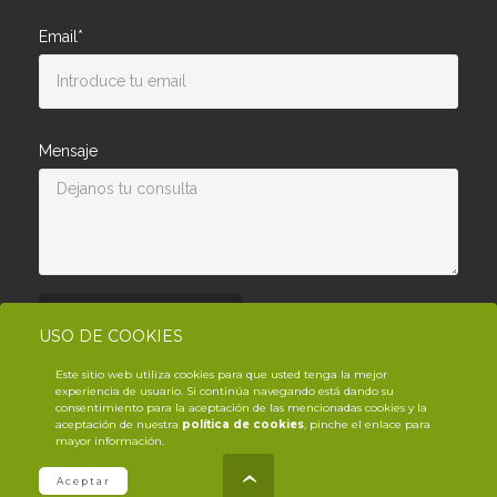
Email*
Mensaje
Enviar consulta
USO DE COOKIES
Este sitio web utiliza cookies para que usted tenga la mejor
experiencia de usuario. Si continúa navegando está dando su
consentimiento para la aceptación de las mencionadas cookies y la
aceptación de nuestra
política de cookies
, pinche el enlace para
mayor información.
© Copyright YouTrack
2026
.es
Aceptar