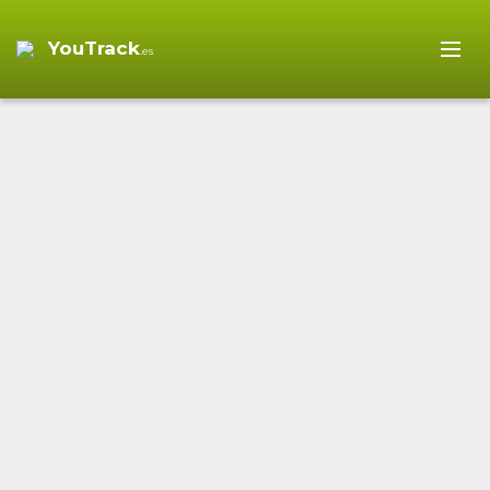
YouTrack
.es