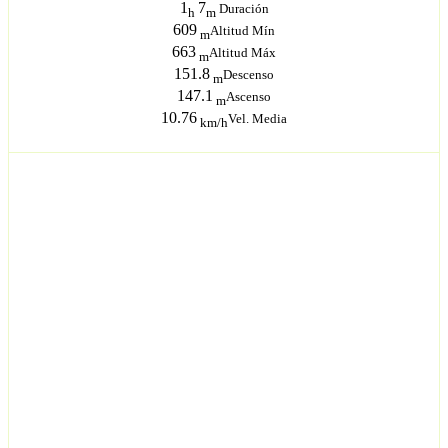
1
7
Duración
h
m
609
Altitud Mín
m
663
Altitud Máx
m
151.8
Descenso
m
147.1
Ascenso
m
10.76
Vel. Media
km/h