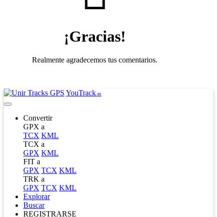
¡Gracias!
Realmente agradecemos tus comentarios.
YouTrack
.es
Convertir
GPX a
TCX
KML
TCX a
GPX
KML
FIT a
GPX
TCX
KML
TRK a
GPX
TCX
KML
Explorar
Buscar
REGISTRARSE