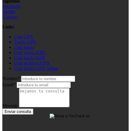
Síguenos
Facebook
Twitter
Google+
Links
Unir GPX
Tracks GPS
Unir tracks
Unir varios KML
Unir tracks GPX
Unir archivos GPX
Unir tracks GPX online
Nombre*
Email*
Mensaje
Enviar consulta