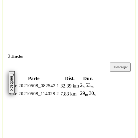
Tracks
Descargar
Feedback
Parte
Dist.
Dur.
2
53
Bike 20210508_082542 1
32.39 km
h
m
29
30
Bike 20210508_114028 2
7.83 km
m
s