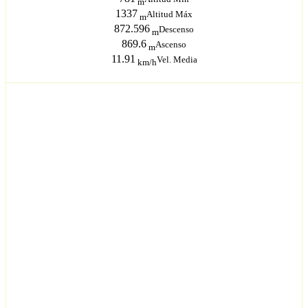
m
1337
Altitud Máx
m
872.596
Descenso
m
869.6
Ascenso
m
11.91
Vel. Media
km/h