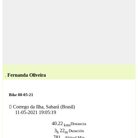
Fernanda Oliveira
Bike 08-05-21
Corrego da Ilha, Sabará (Brasil)
11-05-2021 19:05:19
40.22
Distancia
kms
3
22
Duración
h
m
781
Altitud Mín