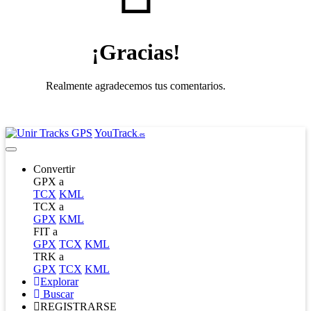
¡Gracias!
Realmente agradecemos tus comentarios.
YouTrack
.es
Convertir
GPX a
TCX
KML
TCX a
GPX
KML
FIT a
GPX
TCX
KML
TRK a
GPX
TCX
KML
Explorar
Buscar
REGISTRARSE