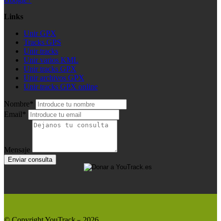
Links
Unir GPX
Tracks GPS
Unir tracks
Unir varios KML
Unir tracks GPX
Unir archivos GPX
Unir tracks GPX online
Nombre*
Email*
Mensaje
Enviar consulta
© Copyright YouTrack
2026
.es