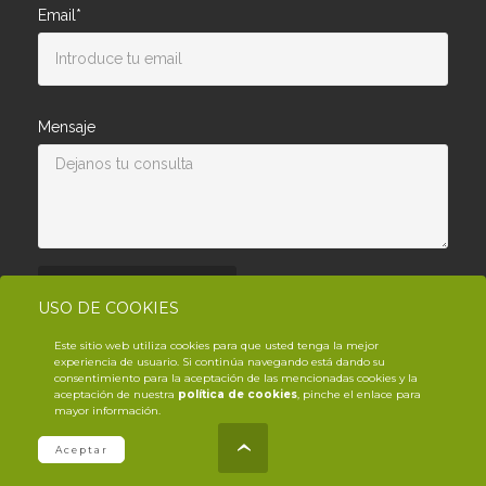
Email*
Mensaje
Enviar consulta
USO DE COOKIES
Este sitio web utiliza cookies para que usted tenga la mejor
experiencia de usuario. Si continúa navegando está dando su
consentimiento para la aceptación de las mencionadas cookies y la
aceptación de nuestra
política de cookies
, pinche el enlace para
mayor información.
© Copyright YouTrack
2026
.es
Aceptar