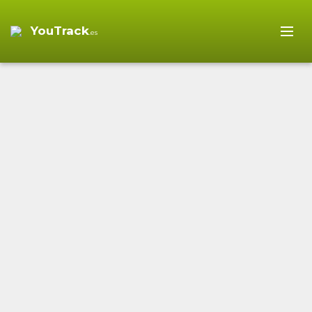
YouTrack
.es