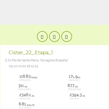
Cister_22_Etapa_1
El Pla de Santa Maria, Tarragona (España)
09-10-2022 18:12:15
116.83
17
9
kms
h
m
Distancia
Duración
311
877
m
m
Altitud Mín
Altitud Máx
2346.1
2394.3
m
m
Descenso
Ascenso
6.81
km/h
Vel. Media